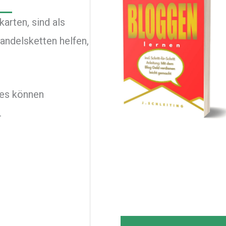
arten, sind als
andelsketten helfen,
des können
en.