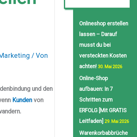
Onlineshop erstellen
lassen – Darauf
musst du bei
 Marketing
/ Von
versteckten Kosten
achten!
30. Mai 2026
Online-Shop
ndenbindung und den
aufbauen: In 7
wenn
Kunden
von
Schritten zum
ERFOLG [Mit GRATIS
wandern.
Leitfaden]
29. Mai 2026
Warenkorbabbrüche