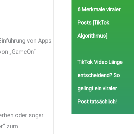
6 Merkmale viraler
Posts [TikTok
Algorithmus]
 Einführung von Apps
e von „GameOn“
TikTok Video Länge
entscheidend? So
gelingt ein viraler
Post tatsächlich!
erben oder sogar
er“ zum