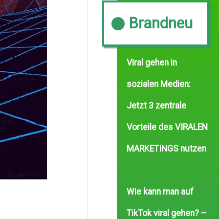
Brandneu
Viral gehen in
sozialen Medien:
Jetzt 3 zentrale
Vorteile des VIRALEN
MARKETINGS nutzen
Wie kann man auf
TikTok viral gehen? –