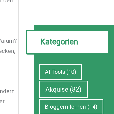
ür den
Kategorien
 Warum?
ecken,
AI Tools
(10)
Akquise
(82)
ondern
er
Bloggern lernen
(14)