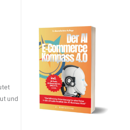
utet
ut und