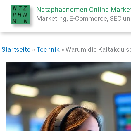
Zum
Netzphaenomen Online Marke
Inhalt
Marketing, E-Commerce, SEO und
springen
Startseite
»
Technik
»
Warum die Kaltakquise