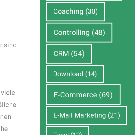
Coaching
(30)
Controlling
(48)
r sind
CRM
(54)
Download
(14)
viele
E-Commerce
(69)
ßliche
E-Mail Marketing
(21)
enen
che