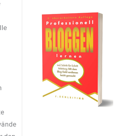
e
lle
n
te
nwände